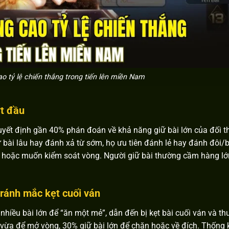
o tỷ lệ chiến thắng trong tiến lên miền Nam
ợt đầu
quyết định gần 40% phán đoán về khả năng giữ bài lớn của đối t
ữ bài lâu hay đánh xả từ sớm, họ ưu tiên đánh lẻ hay đánh đôi/b
hoặc muốn kiểm soát vòng. Người giữ bài thường cầm hàng lớ
 tránh mắc kẹt cuối ván
 nhiều bài lớn để “ăn một mẻ”, dẫn đến bị kẹt bài cuối ván và th
vừa để mở vòng, 30% giữ bài lớn để chặn hoặc về đích. Thống 