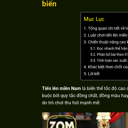
biến
Mục Lục
Tổng quan chi tiết về t
Luật chơi tiến lên miền
Chiến thuật nâng cao k
Đọc nhanh thế trận 
Phân bổ bài theo tỉ
Tính toán xác suất 
Khác biệt then chốt củ
Lời kết
Tiến lên miền Nam
là biến thể tốc độ cao 
buộc bởi quy tắc đồng chất, đồng màu hay “
do trò chơi thu hút mạnh mẽ: