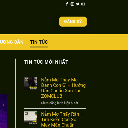
ĐĂNG KÝ
ƯỚNG DẪN
TIN TỨC
TIN TỨC MỚI NHẤT
Nằm Mơ Thấy Ma
Đánh Con Gì – Hướng
Dẫn Chuẩn Xác Tại
ZOMCLUB
Chức năng bình luận bị tắt
ở
Nằm
Mơ
Nằm Mơ Thấy Rắn –
Thấy
Tìm Kiếm Con Số
Ma
May Mắn Chuẩn
Đánh