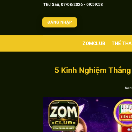
Bỏ
Thứ Sáu, 07/08/2026 - 09:59:54
qua
nội
ĐĂNG NHẬP
dung
ZOMCLUB
THỂ TH
5 Kinh Nghiệm Thắng
ĐĂN