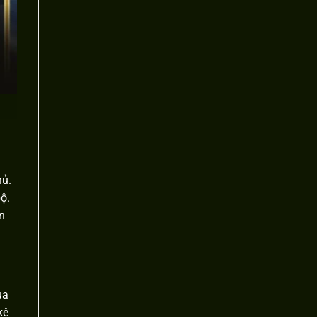
hủ.
ộ.
n
ua
kê