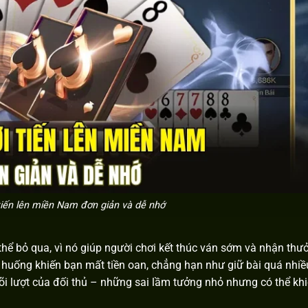
tiến lên miền Nam đơn giản và dễ nhớ
hể bỏ qua, vì nó giúp người chơi kết thúc ván sớm và nhận thư
h huống khiến bạn mất tiền oan, chẳng hạn như giữ bài quá nhiề
õi lượt của đối thủ – những sai lầm tưởng nhỏ nhưng có thể kh