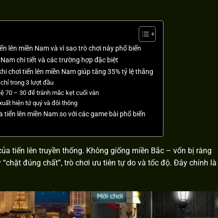
iến lên miền Nam và vì sao trò chơi này phổ biến
 Nam chi tiết và các trường hợp đặc biệt
hi chơi tiến lên miền Nam giúp tăng 35% tỷ lệ thắng
chỉ trong 3 lượt đầu
 lệ 70 – 30 để tránh mắc kẹt cuối ván
xuất hiện tứ quý và đôi thông
a tiến lên miền Nam so với các game bài phổ biến
của tiến lên truyền thống. Không giống miền Bắc – vốn bị ràng
chặt đúng chất”, trò chơi ưu tiên tự do và tốc độ. Đây chính là 