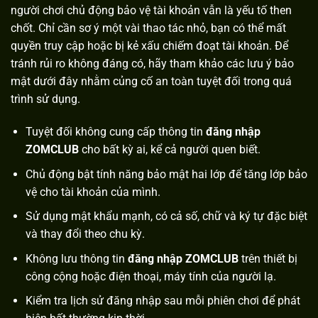
người chơi chủ động bảo vệ tài khoản vẫn là yếu tố then
chốt. Chỉ cần sơ ý một vài thao tác nhỏ, bạn có thể mất
quyền truy cập hoặc bị kẻ xấu chiếm đoạt tài khoản. Để
tránh rủi ro không đáng có, hãy tham khảo các lưu ý bảo
mật dưới đây nhằm củng cố an toàn tuyệt đối trong quá
trình sử dụng.
Tuyệt đối không cung cấp thông tin
đăng nhập
ZOMCLUB
cho bất kỳ ai, kể cả người quen biết.
Chủ động bật tính năng bảo mật hai lớp để tăng lớp bảo
vệ cho tài khoản của mình.
Sử dụng mật khẩu mạnh, có cả số, chữ và ký tự đặc biệt
và thay đổi theo chu kỳ.
Không lưu thông tin
đăng nhập ZOMCLUB
trên thiết bị
công cộng hoặc điện thoại, máy tính của người lạ.
Kiểm tra lịch sử đăng nhập sau mỗi phiên chơi để phát