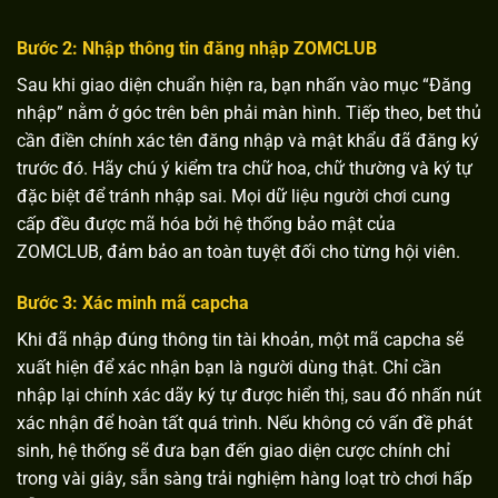
Bước 2: Nhập thông tin đăng nhập ZOMCLUB
Sau khi giao diện chuẩn hiện ra, bạn nhấn vào mục “Đăng
nhập” nằm ở góc trên bên phải màn hình. Tiếp theo, bet thủ
cần điền chính xác tên đăng nhập và mật khẩu đã đăng ký
trước đó. Hãy chú ý kiểm tra chữ hoa, chữ thường và ký tự
đặc biệt để tránh nhập sai. Mọi dữ liệu người chơi cung
cấp đều được mã hóa bởi hệ thống bảo mật của
ZOMCLUB, đảm bảo an toàn tuyệt đối cho từng hội viên.
Bước 3: Xác minh mã capcha
Khi đã nhập đúng thông tin tài khoản, một mã capcha sẽ
xuất hiện để xác nhận bạn là người dùng thật. Chỉ cần
nhập lại chính xác dãy ký tự được hiển thị, sau đó nhấn nút
xác nhận để hoàn tất quá trình. Nếu không có vấn đề phát
sinh, hệ thống sẽ đưa bạn đến giao diện cược chính chỉ
trong vài giây, sẵn sàng trải nghiệm hàng loạt trò chơi hấp