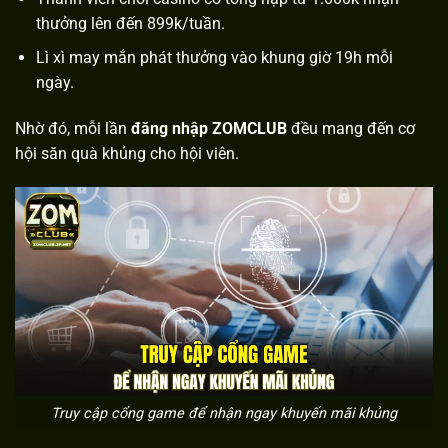
thưởng lên đến 899k/tuần.
Lì xì may mắn phát thưởng vào khung giờ 19h mỗi
ngày.
Nhờ đó, mỗi lần
đăng nhập ZOMCLUB
đều mang đến cơ
hội săn quà khủng cho hội viên.
Truy cập cổng game để nhận ngay khuyến mãi khủng