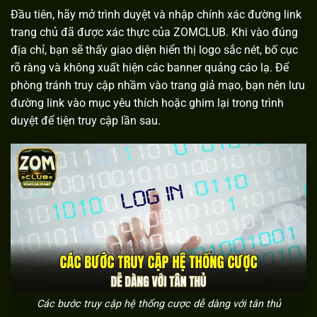
Đầu tiên, hãy mở trình duyệt và nhập chính xác đường link
trang chủ đã được xác thực của ZOMCLUB. Khi vào đúng
địa chỉ, bạn sẽ thấy giao diện hiển thị logo sắc nét, bố cục
rõ ràng và không xuất hiện các banner quảng cáo lạ. Để
phòng tránh truy cập nhầm vào trang giả mạo, bạn nên lưu
đường link vào mục yêu thích hoặc ghim lại trong trình
duyệt để tiện truy cập lần sau.
Các bước truy cập hệ thống cược dễ dàng với tân thủ