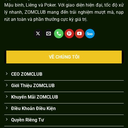
Mậu binh, Liêng và Poker. Với giao diện hiện đại, tốc độ xử
lý nhanh, ZOMCLUB mang đến trải nghiệm mượt mà, nạp
rút an toàn và phần thưởng cực kỳ giá trị.
VỀ CHÚNG TÔI
CEO ZOMCLUB
Giới Thiệu ZOMCLUB
Khuyến Mãi ZOMCLUB
Điều Khoản Điều Kiện
Quyền Riêng Tư