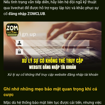
Nếu tình trạng vẫn tiếp diễn, hãy liên hệ đội ngũ kỹ thuật
qua livechat để được hỗ trợ ngay lập tức và khắc phục sự
cố
đăng nhập ZOMCLUB
.
Xử lý sự cố không thể truy cập website đăng nhập tài khoản
Ghi nhớ những mẹo bảo mật quan trọng khi cá
cược
Mặc dù hệ thống bảo mật liên tục được cải tiến, nhưng việc